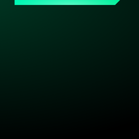
Ansprechpartner, der Dein Setup kennt. Made & hosted 
in Germany. DSGVO-konform. Bereit, wenn Du es bist.