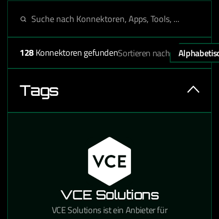
128
Konnektoren gefunden
Sortieren nach
Alphabetis
Tags
VCE Solutions
VCE Solutions ist ein Anbieter für