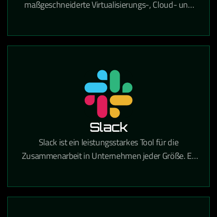
maßgeschneiderte Virtualisierungs-, Cloud- und
IT-Infrastrukturlösungen, der Unternehmen dabei
unterstützt, ihre IT-Umgebung effizient, sicher und
zukunftsfähig zu gestalten. Mit umfassender
Expertise in Beratung, Implementierung und
Betrieb hilft VCE Solutions dabei, komplexe IT-
Prozesse zu vereinfachen, Ressourcen optimal zu
nutzen und eine stabile Grundlage für digitales
Wachstum zu schaffen.
Slack
Slack ist ein leistungsstarkes Tool für die
Zusammenarbeit in Unternehmen jeder Größe. Es
vereint Teamkommunikation und
Zusammenarbeit an einem Ort, sodass Sie mehr
Arbeit erledigen können – ganz gleich, ob Sie in
einem großen Konzern oder einem kleinen