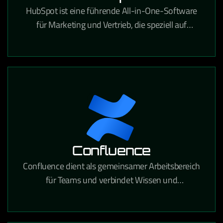
HubSpot ist eine führende All-in-One-Software
für Marketing und Vertrieb, die speziell auf
Content-Marketing, SEO, Landingpages, Lead-
Management, Marketing-Automatisierung und
vieles mehr zugeschnitten ist. Sie ist
benutzerfreundlich und verschafft Ihnen einen
klaren Überblick über Ihren gesamten
Vertriebszyklus.
Confluence
Confluence dient als gemeinsamer Arbeitsbereich
für Teams und verbindet Wissen und
Zusammenarbeit. Mithilfe dynamischer Seiten
erhält Ihr Team einen eigenen Bereich, in dem es
verschiedene Projekte oder Ideen entwickeln,