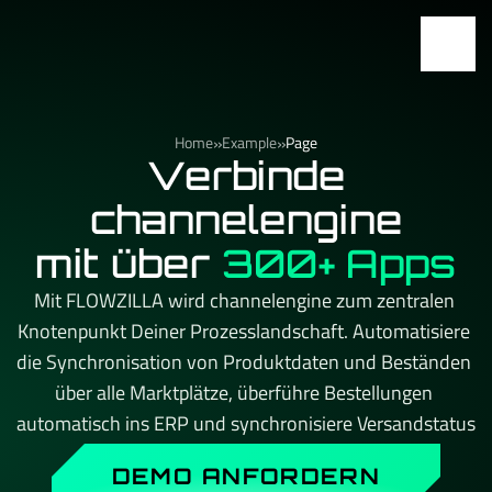
»
»
Home
Example
Page
Verbinde
channelengine
mit über
300+ Apps
Mit FLOWZILLA wird channelengine zum zentralen 
Knotenpunkt Deiner Prozesslandschaft. Automatisiere 
die Synchronisation von Produktdaten und Beständen 
über alle Marktplätze, überführe Bestellungen 
automatisch ins ERP und synchronisiere Versandstatus 
in Echtzeit zurück in alle Kanäle. Kein API-Limit, kein 
DEMO ANFORDERN
Aufpreis beim Skalieren – und immer ein persönlicher 