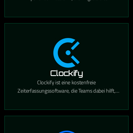
Personalisierung, Content Management und
Suche für den E-Commerce kombiniert.
Clockify
Clockify ist eine kostenfreie
Zeiterfassungssoftware, die Teams dabei hilft,
gearbeitete Stunden für Projekte und Aufgaben
präzise zu tracken.