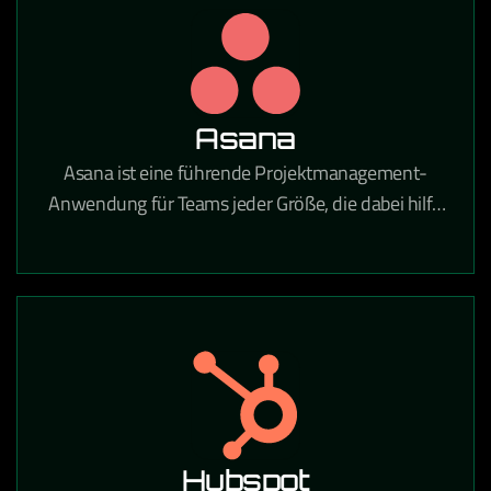
Unternehmen tätig sind.
Asana
Asana ist eine führende Projektmanagement-
Anwendung für Teams jeder Größe, die dabei hilft,
tägliche Aufgaben und strategische Initiativen zu
koordinieren. Mit Asana gehören verpasste Fristen,
unklare Aufgaben und Kommunikationslücken der
Vergangenheit an.
Hubspot