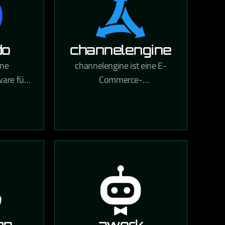
do
channelengine
ine
channelengine ist eine E-
ware für
Commerce-
ale
Integrationsplattform, die den
,
Verkauf auf globalen
g und
Marktplätzen wie Amazon,
nung in
bol.com und Zalando über
int.
eine zentrale Schnittstelle
ermöglicht.
mp
awork