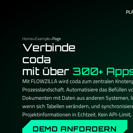
PL
»
»
Home
Example
Page
Verbinde
coda
mit über
300+ App
Mit FLOWZILLA wird coda zum zentralen Knotenp
Prozesslandschaft. Automatisiere das Befüllen 
Dokumenten mit Daten aus anderen Systemen, lö
wenn sich Tabellen verändern, und synchronisiere
Projektinformationen in Echtzeit. Kein API-Limit, 
Skalieren – und immer ein persönlicher Ansprechp
DEMO ANFORDERN
Setup kennt. Made & hosted in Germany. DSGVO-k