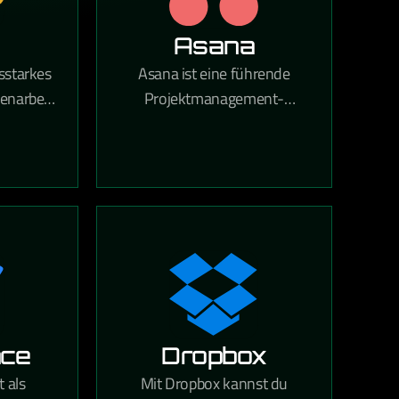
Asana
gsstarkes
Asana ist eine führende
enarbeit
Projektmanagement-
r Größe.
Anwendung für Teams jeder
Größe, die dabei hilft, tägliche
on und
Aufgaben und strategische
n einem
Initiativen zu koordinieren.
r Arbeit
Mit Asana gehören verpasste
– ganz
Fristen, unklare Aufgaben
em großen
und Kommunikationslücken
 kleinen
der Vergangenheit an.
 sind.
nce
Dropbox
 als
Mit Dropbox kannst du