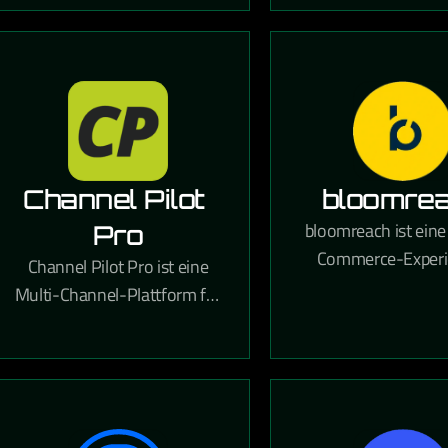
zu verwalten.
Kampagnen u
automatisierte Ma
DSGVO-konform erm
Channel Pilot 
bloomre
bloomreach ist eine 
Pro
Commerce-Experi
Channel Pilot Pro ist eine
Plattform, die KI-g
Multi-Channel-Plattform für
Personalisierung, 
den E-Commerce, die
Management und Su
Produktdaten-Management
den E-Commerce kom
und automatisches Listing
auf verschiedenen
Marktplätzen ermöglicht.