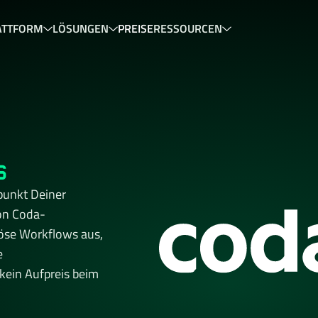
ATTFORM
LÖSUNGEN
PREISE
RESSOURCEN
s
unkt Deiner 
von Coda-
se Workflows aus, 
 
kein Aufpreis beim 
artner, der Dein 
onform. Bereit, 