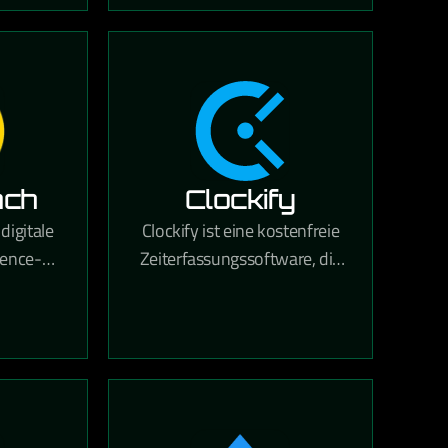
nd
Dokumentenverwaltung in
ilings
einer Lösung vereint.
öglicht.
ach
Clockify
digitale
Clockify ist eine kostenfreie
ence-
Zeiterfassungssoftware, die
estützte
Teams dabei hilft, gearbeitete
Content
Stunden für Projekte und
che für
Aufgaben präzise zu tracken.
biniert.