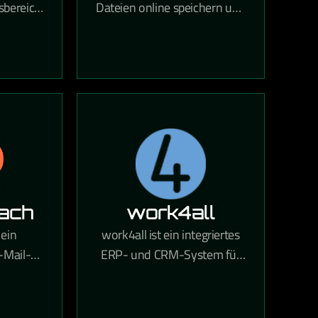
sbereich
Dateien online speichern und
bindet
über den Cloud-
Speicherdienst mit deinen
ithilfe
Geräten synchronisieren.
rhält Ihr
Über 700 Millionen
Bereich,
registrierte Nutzer vertrauen
iedene
auf die Funktionen und die
deen
Sicherheit von Dropbox.
ten und
en kann.
ach
work4all
 ein
work4all ist ein integriertes
-Mail-
ERP- und CRM-System für
 aus
KMUs, das
das
Projektmanagement,
letter-
Kommunikation und