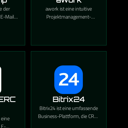
e der
awork ist eine intuitive
 E-Mail-
Projektmanagement-
men und
Software aus Deutschland,
ionelle
die Teams bei Planung,
agnen,
Zeiterfassung und
en und
Zusammenarbeit in einem
ysen.
zentralen Tool unterstützt.
ERC
Bitrix24
Bitrix24 ist eine umfassende
Business-Plattform, die CRM,
 eine
Projektmanagement,
 E-