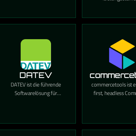
Computing, Analytik,
Commerce-Plattfo
Speicherung und Netzwerke
wachsende Online-H
für Unternehmen jeder
die umfangrei
Größe.
Anpassungsmöglic
und starke SEO-Fun
bietet.
DATEV
commercet
DATEV ist die führende
commercetools ist e
Softwarelösung für
first, headless Co
Steuerberater,
Plattform, die ma
Wirtschaftsprüfer und
Flexibilität für den
Unternehmen in Deutschland
moderner E-Com
für Buchhaltung,
Erlebnisse biet
Lohnabrechnung und