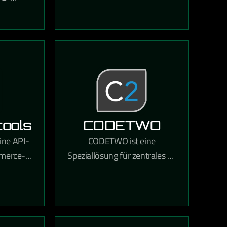
Kommunikation und
rm für
Dokumentenverwaltung in
ändler,
einer einzigen Lösung
che
kombiniert.
hkeiten
ktionen
ools
CODETWO
ine API-
CODETWO ist eine
mmerce-
Speziallösung für zentrales E-
ximale
Mail-Signaturmanagement
 Aufbau
und Microsoft Exchange-
merce-
sowie Microsoft 365-
et.
Verwaltung in Unternehmen.