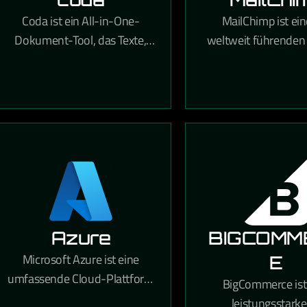
Coda ist ein All-in-One-
MailChimp ist ein
Dokument-Tool, das Texte,
weltweit führenden
Tabellen und
Marketing-Plattfor
Automatisierungen in
ermöglicht profess
flexiblen,
Newsletter-Kamp
teamübergreifenden
Automatisierung
Workspaces kombiniert.
Zielgruppenanal
Azure
BIGCOMM
Microsoft Azure ist eine
E
umfassende Cloud-Plattform
BigCommerce ist
mit über 200 Diensten für
leistungsstarke