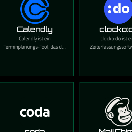
Calendly
clocko:
Calendly ist ein
clocko:do ist e
Terminplanungs-Tool, das die
Zeiterfassungssoft
Buchung von Meetings
KMUs, die digit
vereinfacht, indem es freie
Zeiterfassung
Zeitfenster anzeigt und
Urlaubsverwaltun
Termine direkt in Kalender
Projektzeitabrech
einträgt.
einem Tool vere
coda
MailChi