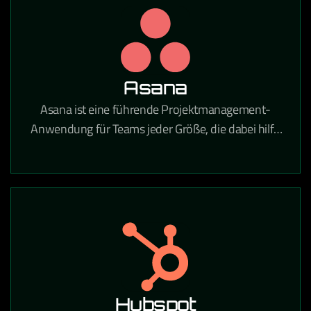
Unternehmen tätig sind.
Asana
Asana ist eine führende Projektmanagement-
Anwendung für Teams jeder Größe, die dabei hilft,
tägliche Aufgaben und strategische Initiativen zu
koordinieren. Mit Asana gehören verpasste Fristen,
unklare Aufgaben und Kommunikationslücken der
Vergangenheit an.
Hubspot