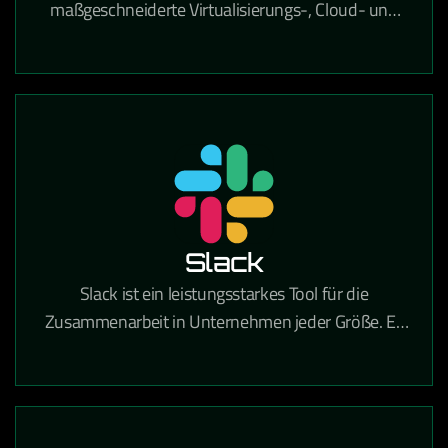
maßgeschneiderte Virtualisierungs-, Cloud- und
IT-Infrastrukturlösungen, der Unternehmen dabei
unterstützt, ihre IT-Umgebung effizient, sicher und
zukunftsfähig zu gestalten. Mit umfassender
Expertise in Beratung, Implementierung und
Betrieb hilft VCE Solutions dabei, komplexe IT-
Prozesse zu vereinfachen, Ressourcen optimal zu
nutzen und eine stabile Grundlage für digitales
Wachstum zu schaffen.
Slack
Slack ist ein leistungsstarkes Tool für die
Zusammenarbeit in Unternehmen jeder Größe. Es
vereint Teamkommunikation und
Zusammenarbeit an einem Ort, sodass Sie mehr
Arbeit erledigen können – ganz gleich, ob Sie in
einem großen Konzern oder einem kleinen