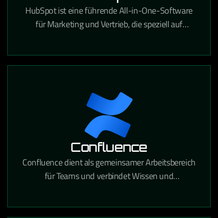
HubSpot ist eine führende All-in-One-Software
für Marketing und Vertrieb, die speziell auf
Content-Marketing, SEO, Landingpages, Lead-
Management, Marketing-Automatisierung und
vieles mehr zugeschnitten ist. Sie ist
benutzerfreundlich und verschafft Ihnen einen
klaren Überblick über Ihren gesamten
Vertriebszyklus.
Confluence
Confluence dient als gemeinsamer Arbeitsbereich
für Teams und verbindet Wissen und
Zusammenarbeit. Mithilfe dynamischer Seiten
erhält Ihr Team einen eigenen Bereich, in dem es
verschiedene Projekte oder Ideen entwickeln,