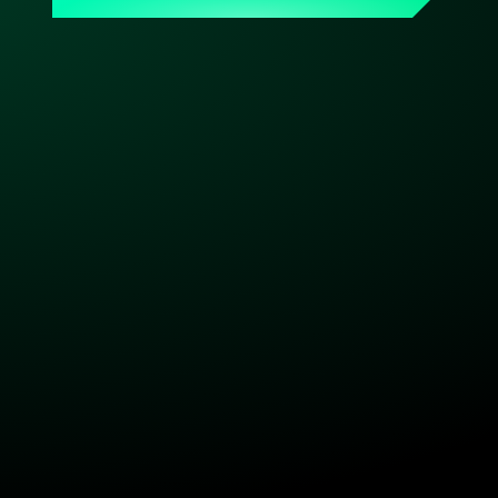
ein persönlicher Ansprechpartner, der Dein Setup 
kennt. Made & hosted in Germany. DSGVO-konform. 
Bereit, wenn Du es bist.