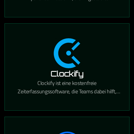
Personalisierung, Content Management und
Suche für den E-Commerce kombiniert.
Clockify
Clockify ist eine kostenfreie
Zeiterfassungssoftware, die Teams dabei hilft,
gearbeitete Stunden für Projekte und Aufgaben
präzise zu tracken.