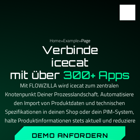
»
»
Home
Example
Page
Verbinde
icecat
mit über
300+ Apps
Mit FLOWZILLA wird icecat zum zentralen 
Knotenpunkt Deiner Prozesslandschaft. Automatisiere 
den Import von Produktdaten und technischen 
Spezifikationen in deinen Shop oder dein PIM-System, 
halte Produktinformationen stets aktuell und reduziere 
manuellen Datenpflegeaufwand auf ein Minimum. Kein 
DEMO ANFORDERN
API-Limit, kein Aufpreis beim Skalieren – und immer 