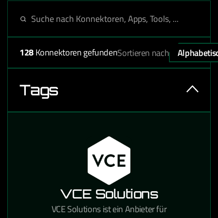
128
Konnektoren gefunden
Sortieren nach
Alphabetis
Tags
VCE Solutions
VCE Solutions ist ein Anbieter für