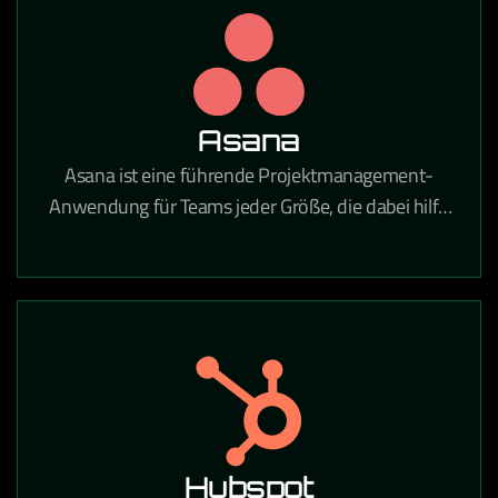
Unternehmen tätig sind.
Asana
Asana ist eine führende Projektmanagement-
Anwendung für Teams jeder Größe, die dabei hilft,
tägliche Aufgaben und strategische Initiativen zu
koordinieren. Mit Asana gehören verpasste Fristen,
unklare Aufgaben und Kommunikationslücken der
Vergangenheit an.
Hubspot