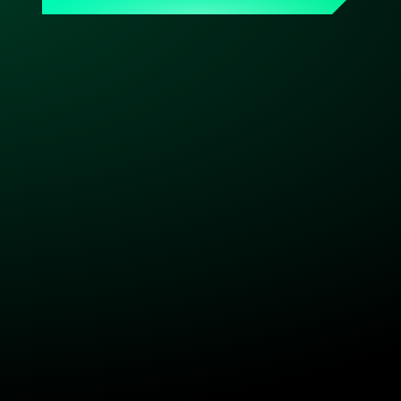
Skalieren – und immer ein persönlicher 
Ansprechpartner, der Dein Setup kennt. Made & hosted 
in Germany. DSGVO-konform. Bereit, wenn Du es bist.