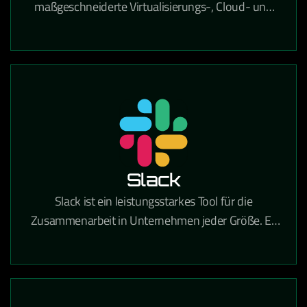
maßgeschneiderte Virtualisierungs-, Cloud- und
IT-Infrastrukturlösungen, der Unternehmen dabei
unterstützt, ihre IT-Umgebung effizient, sicher und
zukunftsfähig zu gestalten. Mit umfassender
Expertise in Beratung, Implementierung und
Betrieb hilft VCE Solutions dabei, komplexe IT-
Prozesse zu vereinfachen, Ressourcen optimal zu
nutzen und eine stabile Grundlage für digitales
Wachstum zu schaffen.
Slack
Slack ist ein leistungsstarkes Tool für die
Zusammenarbeit in Unternehmen jeder Größe. Es
vereint Teamkommunikation und
Zusammenarbeit an einem Ort, sodass Sie mehr
Arbeit erledigen können – ganz gleich, ob Sie in
einem großen Konzern oder einem kleinen