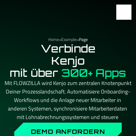
»
»
Home
Example
Page
Verbinde
Kenjo
mit über
300+ Apps
Mit FLOWZILLA wird Kenjo zum zentralen Knotenpunkt 
Deiner Prozesslandschaft. Automatisiere Onboarding-
Workflows und die Anlage neuer Mitarbeiter in 
anderen Systemen, synchronisiere Mitarbeiterdaten 
mit Lohnabrechnungssystemen und steuere 
Abwesenheitsmanagement und Bewerberprozesse 
DEMO ANFORDERN
automatisch. Kein API-Limit, kein Aufpreis beim 