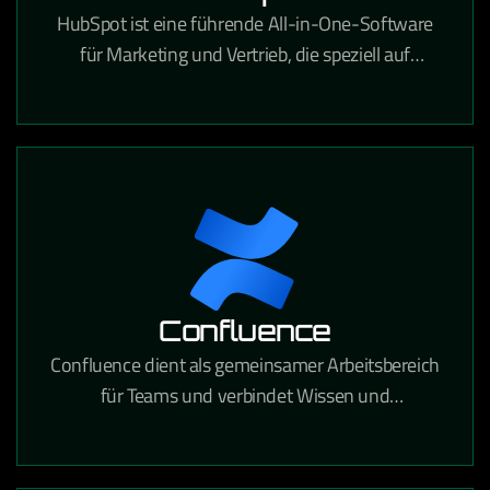
HubSpot ist eine führende All-in-One-Software
für Marketing und Vertrieb, die speziell auf
Content-Marketing, SEO, Landingpages, Lead-
Management, Marketing-Automatisierung und
vieles mehr zugeschnitten ist. Sie ist
benutzerfreundlich und verschafft Ihnen einen
klaren Überblick über Ihren gesamten
Vertriebszyklus.
Confluence
Confluence dient als gemeinsamer Arbeitsbereich
für Teams und verbindet Wissen und
Zusammenarbeit. Mithilfe dynamischer Seiten
erhält Ihr Team einen eigenen Bereich, in dem es
verschiedene Projekte oder Ideen entwickeln,