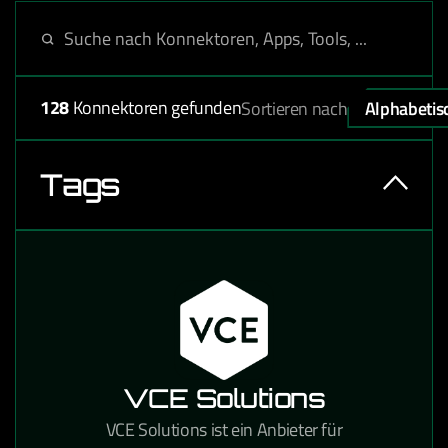
128
Konnektoren gefunden
Sortieren nach
Alphabetis
Tags
VCE Solutions
VCE Solutions ist ein Anbieter für