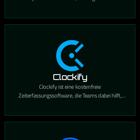
Personalisierung, Content Management und
Suche für den E-Commerce kombiniert.
Clockify
Clockify ist eine kostenfreie
Zeiterfassungssoftware, die Teams dabei hilft,
gearbeitete Stunden für Projekte und Aufgaben
präzise zu tracken.