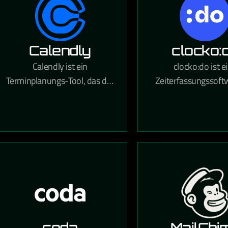
Calendly
clocko:
Calendly ist ein
clocko:do ist e
Terminplanungs-Tool, das die
Zeiterfassungssoft
Buchung von Meetings
KMUs, die digit
vereinfacht, indem es freie
Zeiterfassung
Zeitfenster anzeigt und
Urlaubsverwaltun
Termine direkt in Kalender
Projektzeitabrech
einträgt.
einem Tool vere
coda
MailChi