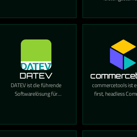
Computing, Analytik,
Commerce-Plattfo
Speicherung und Netzwerke
wachsende Online-H
für Unternehmen jeder
die umfangrei
Größe.
Anpassungsmöglic
und starke SEO-Fun
bietet.
DATEV
commercet
DATEV ist die führende
commercetools ist e
Softwarelösung für
first, headless Co
Steuerberater,
Plattform, die ma
Wirtschaftsprüfer und
Flexibilität für den
Unternehmen in Deutschland
moderner E-Com
für Buchhaltung,
Erlebnisse biet
Lohnabrechnung und