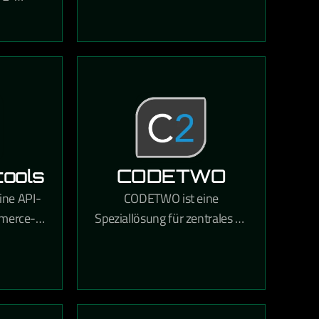
Kommunikation und
rm für
Dokumentenverwaltung in
ändler,
einer einzigen Lösung
che
kombiniert.
hkeiten
ktionen
ools
CODETWO
ine API-
CODETWO ist eine
mmerce-
Speziallösung für zentrales E-
ximale
Mail-Signaturmanagement
 Aufbau
und Microsoft Exchange-
merce-
sowie Microsoft 365-
et.
Verwaltung in Unternehmen.