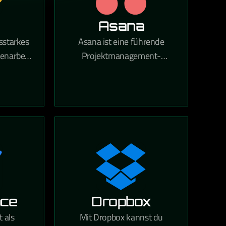
Asana
gsstarkes
Asana ist eine führende
enarbeit
Projektmanagement-
r Größe.
Anwendung für Teams jeder
Größe, die dabei hilft, tägliche
on und
Aufgaben und strategische
n einem
Initiativen zu koordinieren.
r Arbeit
Mit Asana gehören verpasste
– ganz
Fristen, unklare Aufgaben
em großen
und Kommunikationslücken
 kleinen
der Vergangenheit an.
 sind.
nce
Dropbox
 als
Mit Dropbox kannst du