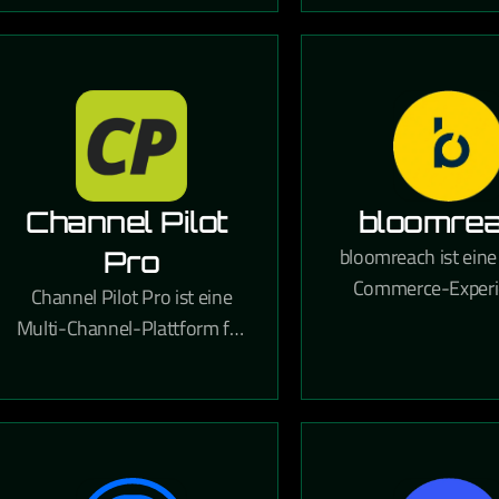
zu verwalten.
Kampagnen u
automatisierte Ma
DSGVO-konform erm
Channel Pilot 
bloomre
bloomreach ist eine 
Pro
Commerce-Experi
Channel Pilot Pro ist eine
Plattform, die KI-g
Multi-Channel-Plattform für
Personalisierung, 
den E-Commerce, die
Management und Su
Produktdaten-Management
den E-Commerce kom
und automatisches Listing
auf verschiedenen
Marktplätzen ermöglicht.