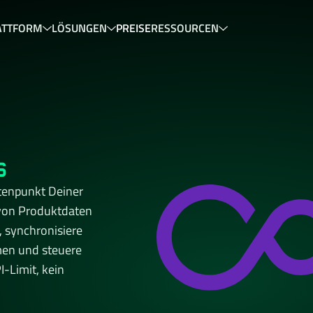
ATTFORM
LÖSUNGEN
PREISE
RESSOURCEN
s
enpunkt Deiner 
von Produktdaten 
 synchronisiere 
n und steuere 
Limit, kein 
cher 
osted in Germany. 