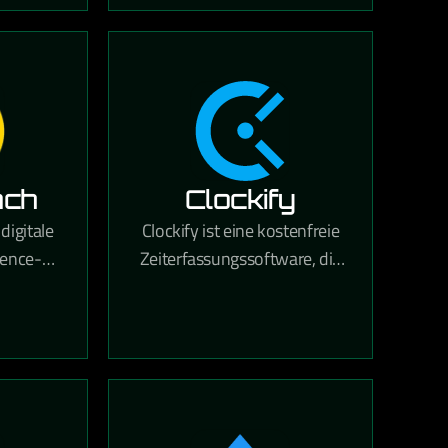
nd
Dokumentenverwaltung in
ilings
einer Lösung vereint.
öglicht.
ach
Clockify
digitale
Clockify ist eine kostenfreie
ence-
Zeiterfassungssoftware, die
estützte
Teams dabei hilft, gearbeitete
Content
Stunden für Projekte und
che für
Aufgaben präzise zu tracken.
biniert.