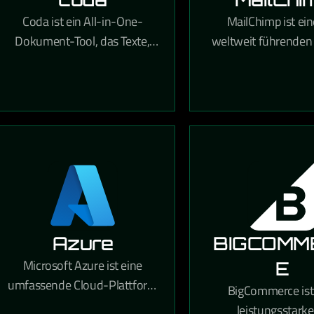
Coda ist ein All-in-One-
MailChimp ist ein
Dokument-Tool, das Texte,
weltweit führenden
Tabellen und
Marketing-Plattfor
Automatisierungen in
ermöglicht profess
flexiblen,
Newsletter-Kamp
teamübergreifenden
Automatisierung
Workspaces kombiniert.
Zielgruppenanal
Azure
BIGCOMM
Microsoft Azure ist eine
E
umfassende Cloud-Plattform
BigCommerce ist
mit über 200 Diensten für
leistungsstarke