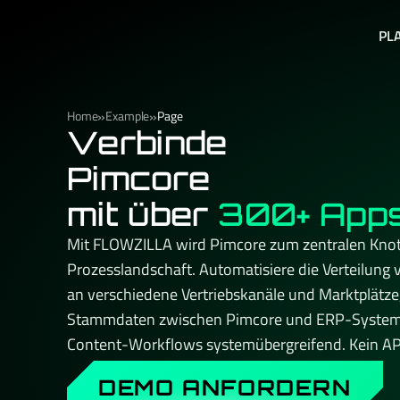
PL
»
»
Home
Example
Page
Verbinde
Pimcore
mit über
300+ App
Mit FLOWZILLA wird Pimcore zum zentralen Knot
Prozesslandschaft. Automatisiere die Verteilung 
an verschiedene Vertriebskanäle und Marktplätze,
Stammdaten zwischen Pimcore und ERP-Systeme
Content-Workflows systemübergreifend. Kein API-
Aufpreis beim Skalieren – und immer ein persönli
DEMO ANFORDERN
Ansprechpartner, der Dein Setup kennt. Made & h