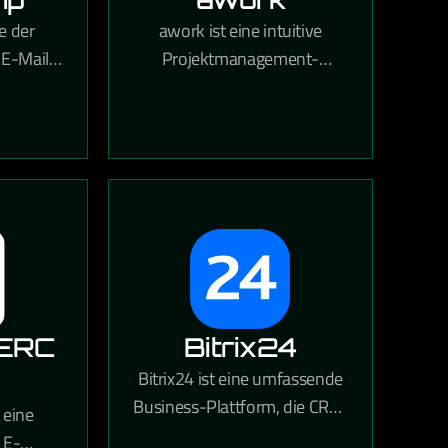
e der
awork ist eine intuitive
 E-Mail-
Projektmanagement-
men und
Software aus Deutschland,
ionelle
die Teams bei Planung,
agnen,
Zeiterfassung und
en und
Zusammenarbeit in einem
ysen.
zentralen Tool unterstützt.
ERC
Bitrix24
Bitrix24 ist eine umfassende
Business-Plattform, die CRM,
 eine
Projektmanagement,
 E-