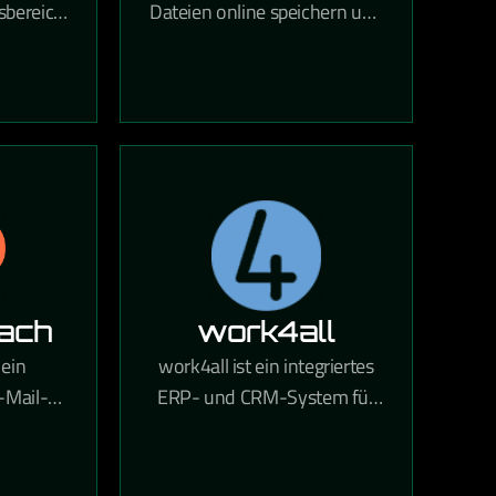
sbereich
Dateien online speichern und
bindet
über den Cloud-
Speicherdienst mit deinen
ithilfe
Geräten synchronisieren.
rhält Ihr
Über 700 Millionen
Bereich,
registrierte Nutzer vertrauen
iedene
auf die Funktionen und die
deen
Sicherheit von Dropbox.
ten und
en kann.
ach
work4all
 ein
work4all ist ein integriertes
-Mail-
ERP- und CRM-System für
 aus
KMUs, das
das
Projektmanagement,
letter-
Kommunikation und