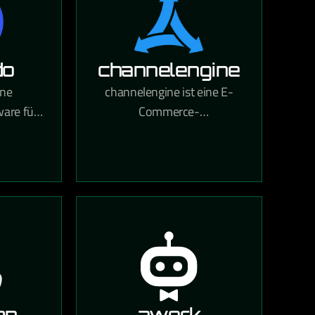
do
channelengine
ine
channelengine ist eine E-
ware für
Commerce-
ale
Integrationsplattform, die den
,
Verkauf auf globalen
g und
Marktplätzen wie Amazon,
nung in
bol.com und Zalando über
int.
eine zentrale Schnittstelle
ermöglicht.
mp
awork