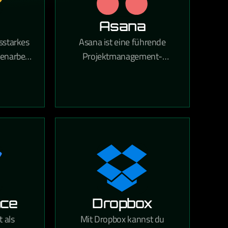
Asana
gsstarkes
Asana ist eine führende
enarbeit
Projektmanagement-
r Größe.
Anwendung für Teams jeder
Größe, die dabei hilft, tägliche
on und
Aufgaben und strategische
n einem
Initiativen zu koordinieren.
r Arbeit
Mit Asana gehören verpasste
– ganz
Fristen, unklare Aufgaben
em großen
und Kommunikationslücken
 kleinen
der Vergangenheit an.
 sind.
nce
Dropbox
 als
Mit Dropbox kannst du