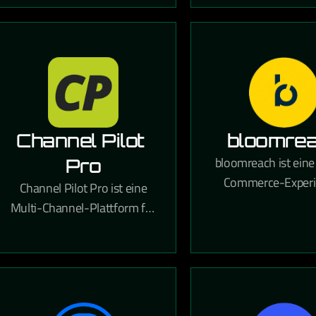
zu verwalten.
Kampagnen u
automatisierte Ma
DSGVO-konform erm
Channel Pilot 
bloomre
bloomreach ist eine 
Pro
Commerce-Experi
Channel Pilot Pro ist eine
Plattform, die KI-g
Multi-Channel-Plattform für
Personalisierung, 
den E-Commerce, die
Management und Su
Produktdaten-Management
den E-Commerce kom
und automatisches Listing
auf verschiedenen
Marktplätzen ermöglicht.