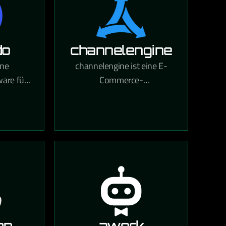
do
channelengine
ine
channelengine ist eine E-
ware für
Commerce-
ale
Integrationsplattform, die den
,
Verkauf auf globalen
g und
Marktplätzen wie Amazon,
nung in
bol.com und Zalando über
int.
eine zentrale Schnittstelle
ermöglicht.
mp
awork