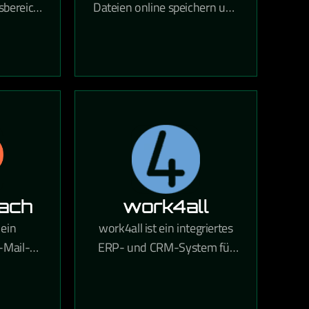
sbereich
Dateien online speichern und
bindet
über den Cloud-
Speicherdienst mit deinen
ithilfe
Geräten synchronisieren.
rhält Ihr
Über 700 Millionen
Bereich,
registrierte Nutzer vertrauen
iedene
auf die Funktionen und die
deen
Sicherheit von Dropbox.
ten und
en kann.
ach
work4all
 ein
work4all ist ein integriertes
-Mail-
ERP- und CRM-System für
 aus
KMUs, das
das
Projektmanagement,
letter-
Kommunikation und