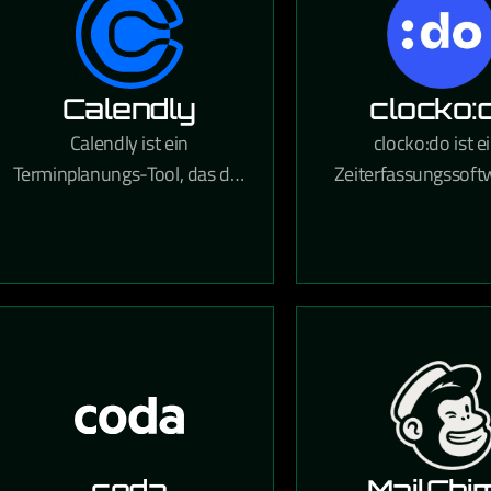
Calendly
clocko:
Calendly ist ein
clocko:do ist e
Terminplanungs-Tool, das die
Zeiterfassungssoft
Buchung von Meetings
KMUs, die digit
vereinfacht, indem es freie
Zeiterfassung
Zeitfenster anzeigt und
Urlaubsverwaltun
Termine direkt in Kalender
Projektzeitabrech
einträgt.
einem Tool vere
coda
MailChi