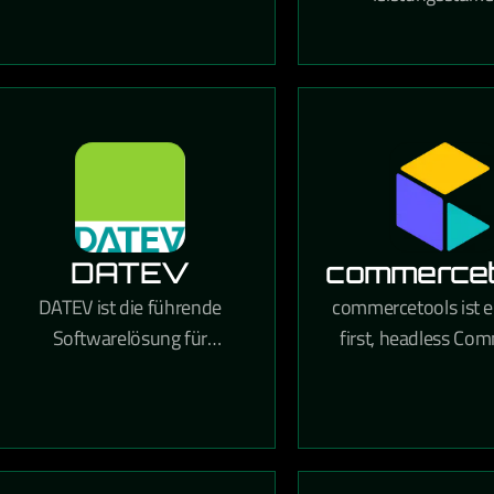
Computing, Analytik,
Commerce-Plattfo
Speicherung und Netzwerke
wachsende Online-H
für Unternehmen jeder
die umfangrei
Größe.
Anpassungsmöglic
und starke SEO-Fun
bietet.
DATEV
commercet
DATEV ist die führende
commercetools ist e
Softwarelösung für
first, headless Co
Steuerberater,
Plattform, die ma
Wirtschaftsprüfer und
Flexibilität für den
Unternehmen in Deutschland
moderner E-Com
für Buchhaltung,
Erlebnisse biet
Lohnabrechnung und