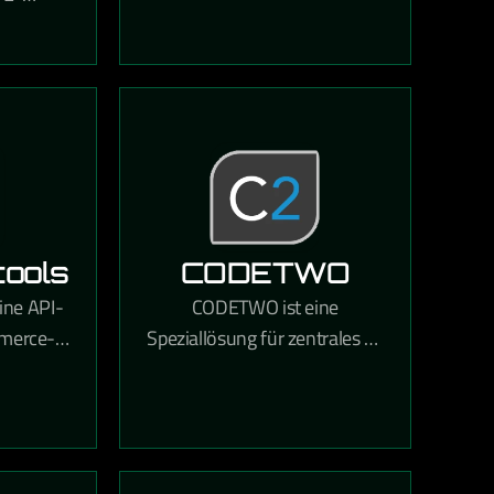
Kommunikation und
rm für
Dokumentenverwaltung in
ändler,
einer einzigen Lösung
che
kombiniert.
hkeiten
ktionen
ools
CODETWO
ine API-
CODETWO ist eine
mmerce-
Speziallösung für zentrales E-
ximale
Mail-Signaturmanagement
 Aufbau
und Microsoft Exchange-
merce-
sowie Microsoft 365-
et.
Verwaltung in Unternehmen.