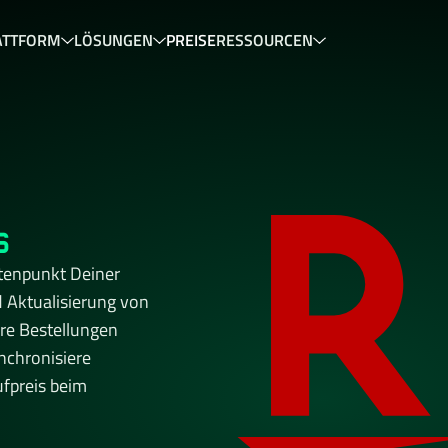
ATTFORM
LÖSUNGEN
PREISE
RESSOURCEN
s
enpunkt Deiner 
 Aktualisierung von 
e Bestellungen 
chronisiere 
fpreis beim 
artner, der Dein 
onform. Bereit, 