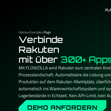
PL
»
»
Home
Example
Page
Verbinde
Rakuten
mit über
300+ App
Mit FLOWZILLA wird Rakuten zum zentralen Knot
Prozesslandschaft. Automatisiere die Listung und
Produkten auf dem Rakuten-Marktplatz, überführ
automatisch ins Warenwirtschaftssystem und syn
Lagerbestände in Echtzeit. Kein API-Limit, kein Au
Skalieren – und immer ein persönlicher Ansprechp
DEMO ANFORDERN
Setup kennt. Made & hosted in Germany. DSGVO-k