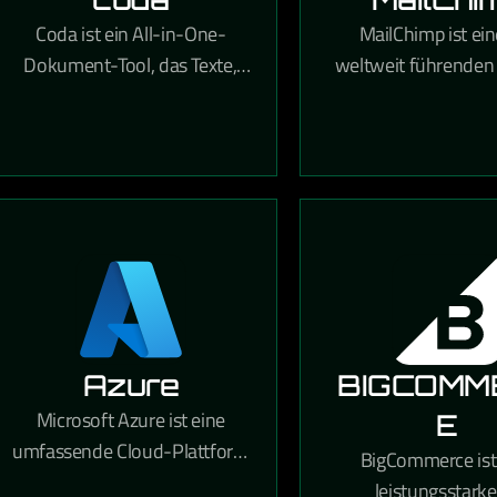
Coda ist ein All-in-One-
MailChimp ist ein
Dokument-Tool, das Texte,
weltweit führenden
Tabellen und
Marketing-Plattfor
Automatisierungen in
ermöglicht profess
flexiblen,
Newsletter-Kamp
teamübergreifenden
Automatisierung
Workspaces kombiniert.
Zielgruppenanal
Azure
BIGCOMM
Microsoft Azure ist eine
E
umfassende Cloud-Plattform
BigCommerce ist
mit über 200 Diensten für
leistungsstarke