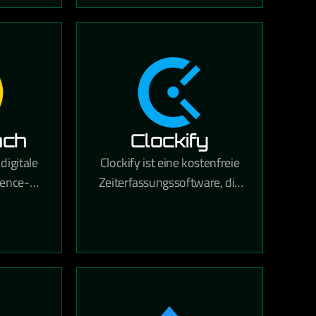
nd
Dokumentenverwaltung in
ilings
einer Lösung vereint.
öglicht.
ach
Clockify
digitale
Clockify ist eine kostenfreie
ence-
Zeiterfassungssoftware, die
estützte
Teams dabei hilft, gearbeitete
Content
Stunden für Projekte und
che für
Aufgaben präzise zu tracken.
biniert.