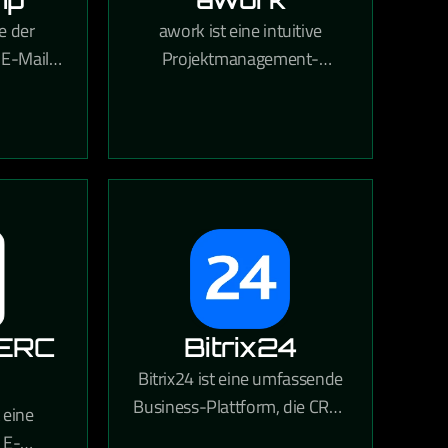
e der
awork ist eine intuitive
 E-Mail-
Projektmanagement-
men und
Software aus Deutschland,
ionelle
die Teams bei Planung,
agnen,
Zeiterfassung und
en und
Zusammenarbeit in einem
ysen.
zentralen Tool unterstützt.
ERC
Bitrix24
Bitrix24 ist eine umfassende
Business-Plattform, die CRM,
 eine
Projektmanagement,
 E-