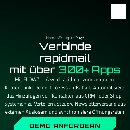
»
»
Home
Example
Page
Verbinde
rapidmail
mit über
300+ Apps
Mit FLOWZILLA wird rapidmail zum zentralen 
Knotenpunkt Deiner Prozesslandschaft. Automatisiere 
das Hinzufügen von Kontakten aus CRM- oder Shop-
Systemen zu Verteilern, steuere Newsletterversand aus 
externen Auslösern und synchronisiere Öffnungsraten 
und Klickdaten mit CRM-Systemen. Kein API-Limit, 
DEMO ANFORDERN
kein Aufpreis beim Skalieren – und immer ein 