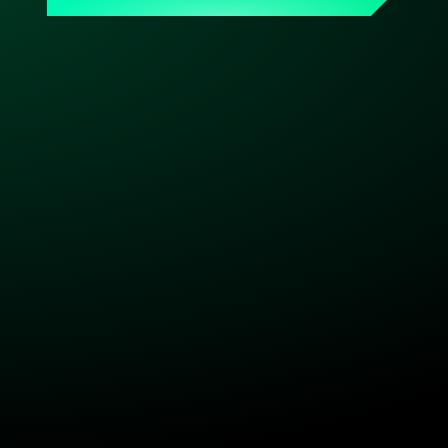
persönlicher Ansprechpartner, der Dein Setup kennt. 
Made & hosted in Germany. DSGVO-konform. Bereit, 
wenn Du es bist.