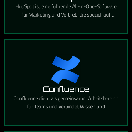
HubSpot ist eine führende All-in-One-Software
für Marketing und Vertrieb, die speziell auf
Content-Marketing, SEO, Landingpages, Lead-
Management, Marketing-Automatisierung und
vieles mehr zugeschnitten ist. Sie ist
benutzerfreundlich und verschafft Ihnen einen
klaren Überblick über Ihren gesamten
Vertriebszyklus.
Confluence
Confluence dient als gemeinsamer Arbeitsbereich
für Teams und verbindet Wissen und
Zusammenarbeit. Mithilfe dynamischer Seiten
erhält Ihr Team einen eigenen Bereich, in dem es
verschiedene Projekte oder Ideen entwickeln,