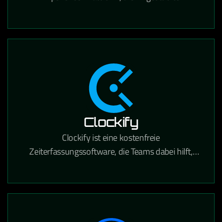
Personalisierung, Content Management und
Suche für den E-Commerce kombiniert.
Clockify
Clockify ist eine kostenfreie
Zeiterfassungssoftware, die Teams dabei hilft,
gearbeitete Stunden für Projekte und Aufgaben
präzise zu tracken.