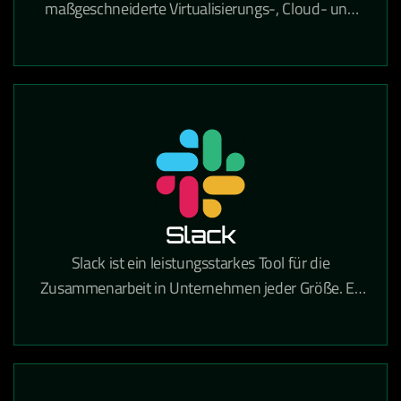
maßgeschneiderte Virtualisierungs-, Cloud- und
IT-Infrastrukturlösungen, der Unternehmen dabei
unterstützt, ihre IT-Umgebung effizient, sicher und
zukunftsfähig zu gestalten. Mit umfassender
Expertise in Beratung, Implementierung und
Betrieb hilft VCE Solutions dabei, komplexe IT-
Prozesse zu vereinfachen, Ressourcen optimal zu
nutzen und eine stabile Grundlage für digitales
Wachstum zu schaffen.
Slack
Slack ist ein leistungsstarkes Tool für die
Zusammenarbeit in Unternehmen jeder Größe. Es
vereint Teamkommunikation und
Zusammenarbeit an einem Ort, sodass Sie mehr
Arbeit erledigen können – ganz gleich, ob Sie in
einem großen Konzern oder einem kleinen