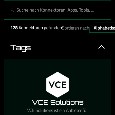
128
Konnektoren gefunden
Sortieren nach
Alphabetis
Tags
VCE Solutions
VCE Solutions ist ein Anbieter für