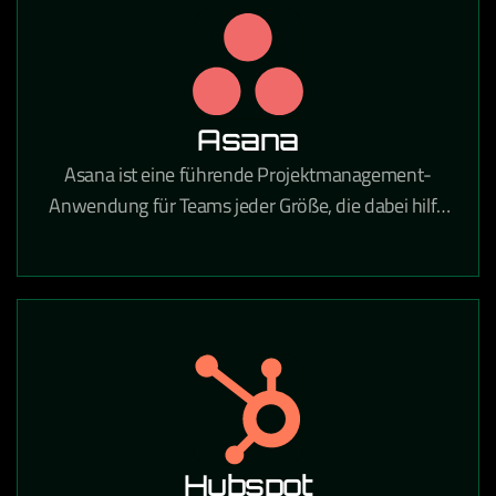
Unternehmen tätig sind.
Asana
Asana ist eine führende Projektmanagement-
Anwendung für Teams jeder Größe, die dabei hilft,
tägliche Aufgaben und strategische Initiativen zu
koordinieren. Mit Asana gehören verpasste Fristen,
unklare Aufgaben und Kommunikationslücken der
Vergangenheit an.
Hubspot