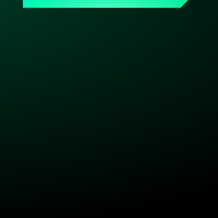
Ansprechpartner, der Dein Setup kennt. Made & hosted 
in Germany. DSGVO-konform. Bereit, wenn Du es bist.