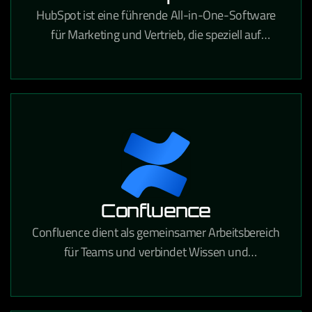
HubSpot ist eine führende All-in-One-Software
für Marketing und Vertrieb, die speziell auf
Content-Marketing, SEO, Landingpages, Lead-
Management, Marketing-Automatisierung und
vieles mehr zugeschnitten ist. Sie ist
benutzerfreundlich und verschafft Ihnen einen
klaren Überblick über Ihren gesamten
Vertriebszyklus.
Confluence
Confluence dient als gemeinsamer Arbeitsbereich
für Teams und verbindet Wissen und
Zusammenarbeit. Mithilfe dynamischer Seiten
erhält Ihr Team einen eigenen Bereich, in dem es
verschiedene Projekte oder Ideen entwickeln,