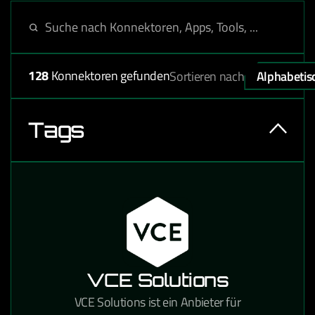
128
Konnektoren gefunden
Sortieren nach
Alphabetis
Tags
VCE Solutions
VCE Solutions ist ein Anbieter für