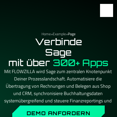
»
»
Home
Example
Page
Verbinde
Sage
mit über
300+ Apps
Mit FLOWZILLA wird Sage zum zentralen Knotenpunkt 
Deiner Prozesslandschaft. Automatisiere die 
Übertragung von Rechnungen und Belegen aus Shop 
und CRM, synchronisiere Buchhaltungsdaten 
systemübergreifend und steuere Finanzreportings und 
Monatsabschlüsse automatisch. Kein API-Limit, kein 
DEMO ANFORDERN
Aufpreis beim Skalieren – und immer ein persönlicher 