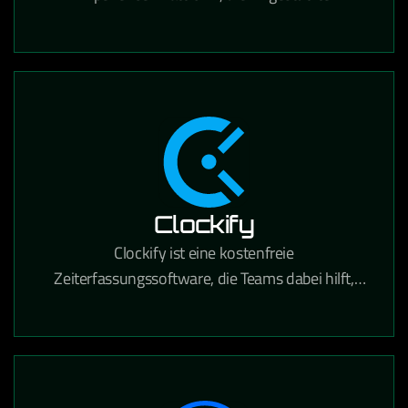
Personalisierung, Content Management und
Suche für den E-Commerce kombiniert.
Clockify
Clockify ist eine kostenfreie
Zeiterfassungssoftware, die Teams dabei hilft,
gearbeitete Stunden für Projekte und Aufgaben
präzise zu tracken.