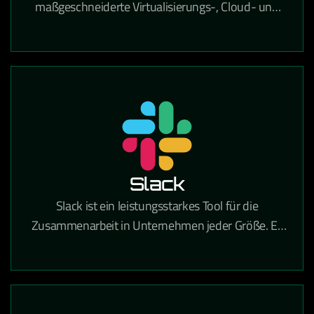
maßgeschneiderte Virtualisierungs-, Cloud- und
IT-Infrastrukturlösungen, der Unternehmen dabei
unterstützt, ihre IT-Umgebung effizient, sicher und
zukunftsfähig zu gestalten. Mit umfassender
Expertise in Beratung, Implementierung und
Betrieb hilft VCE Solutions dabei, komplexe IT-
Prozesse zu vereinfachen, Ressourcen optimal zu
nutzen und eine stabile Grundlage für digitales
Wachstum zu schaffen.
Slack
Slack ist ein leistungsstarkes Tool für die
Zusammenarbeit in Unternehmen jeder Größe. Es
vereint Teamkommunikation und
Zusammenarbeit an einem Ort, sodass Sie mehr
Arbeit erledigen können – ganz gleich, ob Sie in
einem großen Konzern oder einem kleinen