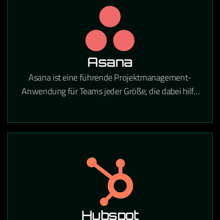
Unternehmen tätig sind.
Asana
Asana ist eine führende Projektmanagement-
Anwendung für Teams jeder Größe, die dabei hilft,
tägliche Aufgaben und strategische Initiativen zu
koordinieren. Mit Asana gehören verpasste Fristen,
unklare Aufgaben und Kommunikationslücken der
Vergangenheit an.
Hubspot