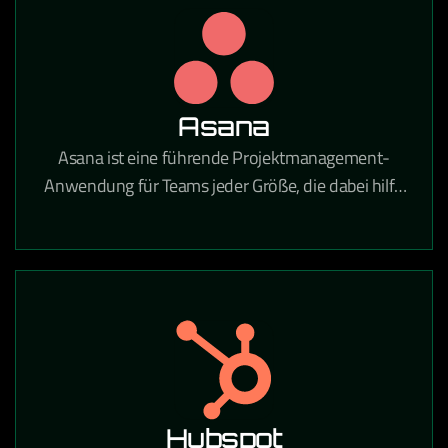
Unternehmen tätig sind.
Asana
Asana ist eine führende Projektmanagement-
Anwendung für Teams jeder Größe, die dabei hilft,
tägliche Aufgaben und strategische Initiativen zu
koordinieren. Mit Asana gehören verpasste Fristen,
unklare Aufgaben und Kommunikationslücken der
Vergangenheit an.
Hubspot