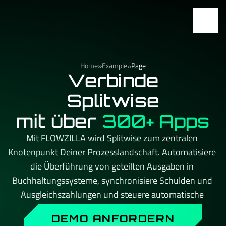
»
»
Home
Example
Page
Verbinde
Splitwise
mit über
300+ Apps
Mit FLOWZILLA wird Splitwise zum zentralen 
Knotenpunkt Deiner Prozesslandschaft. Automatisiere 
die Überführung von geteilten Ausgaben in 
Buchhaltungssysteme, synchronisiere Schulden und 
Ausgleichszahlungen und steuere automatische 
Erinnerungen für offene Beträge an Beteiligte. Kein 
DEMO ANFORDERN
API-Limit, kein Aufpreis beim Skalieren – und immer 