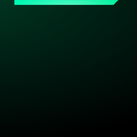
ein persönlicher Ansprechpartner, der Dein Setup 
kennt. Made & hosted in Germany. DSGVO-konform. 
Bereit, wenn Du es bist.