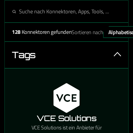
128
Konnektoren gefunden
Sortieren nach
Alphabetis
Tags
VCE Solutions
VCE Solutions ist ein Anbieter für