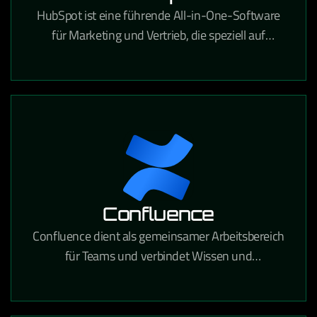
HubSpot ist eine führende All-in-One-Software
für Marketing und Vertrieb, die speziell auf
Content-Marketing, SEO, Landingpages, Lead-
Management, Marketing-Automatisierung und
vieles mehr zugeschnitten ist. Sie ist
benutzerfreundlich und verschafft Ihnen einen
klaren Überblick über Ihren gesamten
Vertriebszyklus.
Confluence
Confluence dient als gemeinsamer Arbeitsbereich
für Teams und verbindet Wissen und
Zusammenarbeit. Mithilfe dynamischer Seiten
erhält Ihr Team einen eigenen Bereich, in dem es
verschiedene Projekte oder Ideen entwickeln,