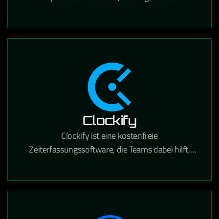
Personalisierung, Content Management und
Suche für den E-Commerce kombiniert.
Clockify
Clockify ist eine kostenfreie
Zeiterfassungssoftware, die Teams dabei hilft,
gearbeitete Stunden für Projekte und Aufgaben
präzise zu tracken.