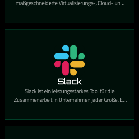
maßgeschneiderte Virtualisierungs-, Cloud- und
IT-Infrastrukturlösungen, der Unternehmen dabei
unterstützt, ihre IT-Umgebung effizient, sicher und
zukunftsfähig zu gestalten. Mit umfassender
Expertise in Beratung, Implementierung und
Betrieb hilft VCE Solutions dabei, komplexe IT-
Prozesse zu vereinfachen, Ressourcen optimal zu
nutzen und eine stabile Grundlage für digitales
Wachstum zu schaffen.
Slack
Slack ist ein leistungsstarkes Tool für die
Zusammenarbeit in Unternehmen jeder Größe. Es
vereint Teamkommunikation und
Zusammenarbeit an einem Ort, sodass Sie mehr
Arbeit erledigen können – ganz gleich, ob Sie in
einem großen Konzern oder einem kleinen