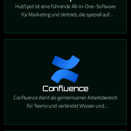
HubSpot ist eine führende All-in-One-Software
für Marketing und Vertrieb, die speziell auf
Content-Marketing, SEO, Landingpages, Lead-
Management, Marketing-Automatisierung und
vieles mehr zugeschnitten ist. Sie ist
benutzerfreundlich und verschafft Ihnen einen
klaren Überblick über Ihren gesamten
Vertriebszyklus.
Confluence
Confluence dient als gemeinsamer Arbeitsbereich
für Teams und verbindet Wissen und
Zusammenarbeit. Mithilfe dynamischer Seiten
erhält Ihr Team einen eigenen Bereich, in dem es
verschiedene Projekte oder Ideen entwickeln,