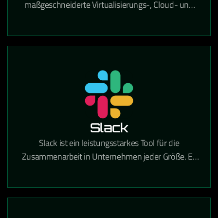
maßgeschneiderte Virtualisierungs-, Cloud- und
IT-Infrastrukturlösungen, der Unternehmen dabei
unterstützt, ihre IT-Umgebung effizient, sicher und
zukunftsfähig zu gestalten. Mit umfassender
Expertise in Beratung, Implementierung und
Betrieb hilft VCE Solutions dabei, komplexe IT-
Prozesse zu vereinfachen, Ressourcen optimal zu
nutzen und eine stabile Grundlage für digitales
Wachstum zu schaffen.
Slack
Slack ist ein leistungsstarkes Tool für die
Zusammenarbeit in Unternehmen jeder Größe. Es
vereint Teamkommunikation und
Zusammenarbeit an einem Ort, sodass Sie mehr
Arbeit erledigen können – ganz gleich, ob Sie in
einem großen Konzern oder einem kleinen