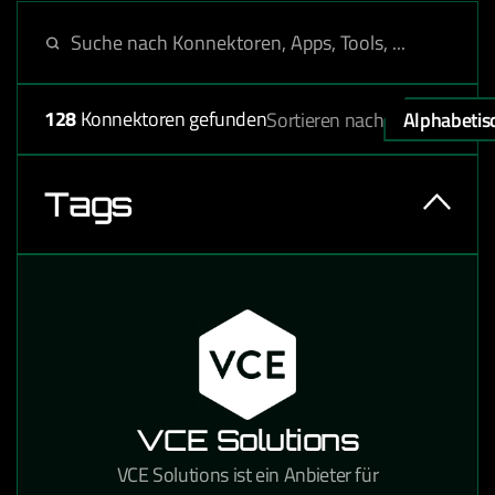
128
Konnektoren gefunden
Sortieren nach
Alphabetis
Tags
VCE Solutions
VCE Solutions ist ein Anbieter für