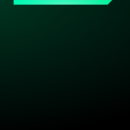
Ansprechpartner, der Dein Setup kennt. Made & hosted 
in Germany. DSGVO-konform. Bereit, wenn Du es bist.