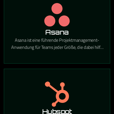
Unternehmen tätig sind.
Asana
Asana ist eine führende Projektmanagement-
Anwendung für Teams jeder Größe, die dabei hilft,
tägliche Aufgaben und strategische Initiativen zu
koordinieren. Mit Asana gehören verpasste Fristen,
unklare Aufgaben und Kommunikationslücken der
Vergangenheit an.
Hubspot