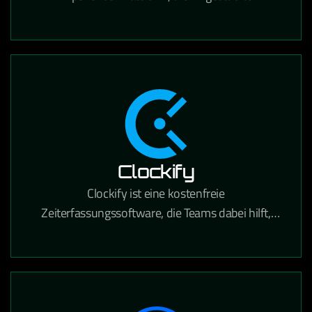
Personalisierung, Content Management und
Suche für den E-Commerce kombiniert.
Clockify
Clockify ist eine kostenfreie
Zeiterfassungssoftware, die Teams dabei hilft,
gearbeitete Stunden für Projekte und Aufgaben
präzise zu tracken.