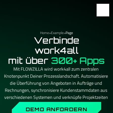
»
»
Home
Example
Page
Verbinde
work4all
mit über
300+ Apps
Mit FLOWZILLA wird work4all zum zentralen 
Knotenpunkt Deiner Prozesslandschaft. Automatisiere 
die Überführung von Angeboten in Aufträge und 
Rechnungen, synchronisiere Kundenstammdaten aus 
verschiedenen Systemen und verknüpfe Projektzeiten 
automatisch mit der Abrechnung. Kein API-Limit, kein 
DEMO ANFORDERN
Aufpreis beim Skalieren – und immer ein persönlicher 