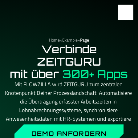
»
»
Home
Example
Page
Verbinde
ZEITGURU
mit über
300+ Apps
Mit FLOWZILLA wird ZEITGURU zum zentralen 
Knotenpunkt Deiner Prozesslandschaft. Automatisiere 
die Übertragung erfasster Arbeitszeiten in 
Lohnabrechnungssysteme, synchronisiere 
Anwesenheitsdaten mit HR-Systemen und exportiere 
Zeitberichte automatisch für das Controlling. Kein API-
DEMO ANFORDERN
Limit, kein Aufpreis beim Skalieren – und immer ein 