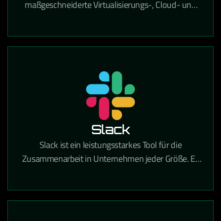
maßgeschneiderte Virtualisierungs-, Cloud- und
IT-Infrastrukturlösungen, der Unternehmen dabei
unterstützt, ihre IT-Umgebung effizient, sicher und
zukunftsfähig zu gestalten. Mit umfassender
Expertise in Beratung, Implementierung und
Betrieb hilft VCE Solutions dabei, komplexe IT-
Prozesse zu vereinfachen, Ressourcen optimal zu
nutzen und eine stabile Grundlage für digitales
Wachstum zu schaffen.
Slack
Slack ist ein leistungsstarkes Tool für die
Zusammenarbeit in Unternehmen jeder Größe. Es
vereint Teamkommunikation und
Zusammenarbeit an einem Ort, sodass Sie mehr
Arbeit erledigen können – ganz gleich, ob Sie in
einem großen Konzern oder einem kleinen