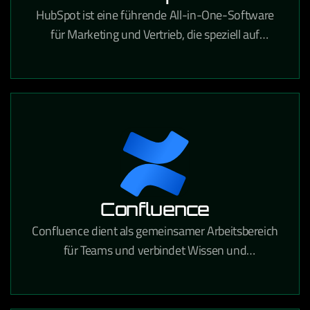
HubSpot ist eine führende All-in-One-Software
für Marketing und Vertrieb, die speziell auf
Content-Marketing, SEO, Landingpages, Lead-
Management, Marketing-Automatisierung und
vieles mehr zugeschnitten ist. Sie ist
benutzerfreundlich und verschafft Ihnen einen
klaren Überblick über Ihren gesamten
Vertriebszyklus.
Confluence
Confluence dient als gemeinsamer Arbeitsbereich
für Teams und verbindet Wissen und
Zusammenarbeit. Mithilfe dynamischer Seiten
erhält Ihr Team einen eigenen Bereich, in dem es
verschiedene Projekte oder Ideen entwickeln,