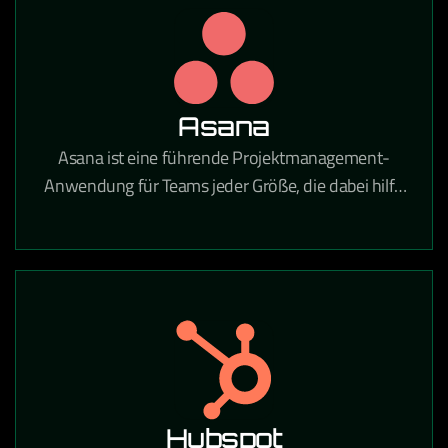
Unternehmen tätig sind.
Asana
Asana ist eine führende Projektmanagement-
Anwendung für Teams jeder Größe, die dabei hilft,
tägliche Aufgaben und strategische Initiativen zu
koordinieren. Mit Asana gehören verpasste Fristen,
unklare Aufgaben und Kommunikationslücken der
Vergangenheit an.
Hubspot