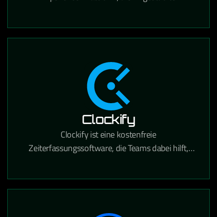
Personalisierung, Content Management und
Suche für den E-Commerce kombiniert.
Clockify
Clockify ist eine kostenfreie
Zeiterfassungssoftware, die Teams dabei hilft,
gearbeitete Stunden für Projekte und Aufgaben
präzise zu tracken.