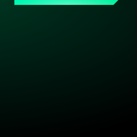
persönlicher Ansprechpartner, der Dein Setup kennt. 
Made & hosted in Germany. DSGVO-konform. Bereit, 
wenn Du es bist.