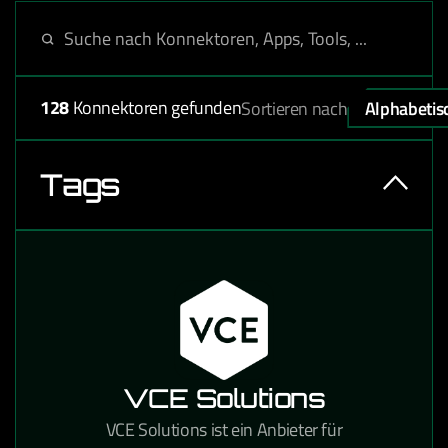
128
Konnektoren gefunden
Sortieren nach
Alphabetis
Tags
VCE Solutions
VCE Solutions ist ein Anbieter für