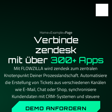
»
»
Home
Example
Page
Verbinde
zendesk
mit über
300+ Apps
Mit FLOWZILLA wird zendesk zum zentralen 
Knotenpunkt Deiner Prozesslandschaft. Automatisiere 
die Erstellung von Tickets aus verschiedenen Kanälen 
wie E-Mail, Chat oder Shop, synchronisiere 
Kundendaten mit CRM-Systemen und steuere 
Eskalations- und Benachrichtigungsprozesse 
DEMO ANFORDERN
automatisch. Kein API-Limit, kein Aufpreis beim 