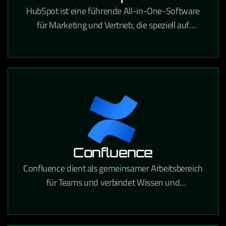
HubSpot ist eine führende All-in-One-Software
für Marketing und Vertrieb, die speziell auf
Content-Marketing, SEO, Landingpages, Lead-
Management, Marketing-Automatisierung und
vieles mehr zugeschnitten ist. Sie ist
benutzerfreundlich und verschafft Ihnen einen
klaren Überblick über Ihren gesamten
Vertriebszyklus.
Confluence
Confluence dient als gemeinsamer Arbeitsbereich
für Teams und verbindet Wissen und
Zusammenarbeit. Mithilfe dynamischer Seiten
erhält Ihr Team einen eigenen Bereich, in dem es
verschiedene Projekte oder Ideen entwickeln,