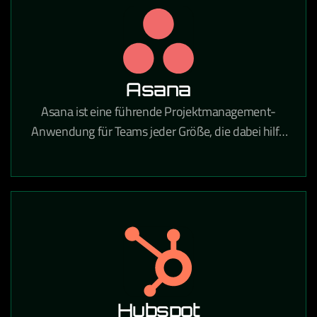
Unternehmen tätig sind.
Asana
Asana ist eine führende Projektmanagement-
Anwendung für Teams jeder Größe, die dabei hilft,
tägliche Aufgaben und strategische Initiativen zu
koordinieren. Mit Asana gehören verpasste Fristen,
unklare Aufgaben und Kommunikationslücken der
Vergangenheit an.
Hubspot