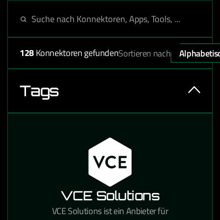
128
Konnektoren gefunden
Sortieren nach
Alphabetis
Tags
VCE Solutions
VCE Solutions ist ein Anbieter für