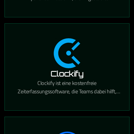
Personalisierung, Content Management und
Suche für den E-Commerce kombiniert.
Clockify
Clockify ist eine kostenfreie
Zeiterfassungssoftware, die Teams dabei hilft,
gearbeitete Stunden für Projekte und Aufgaben
präzise zu tracken.