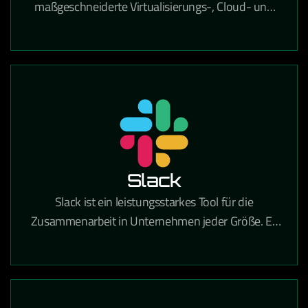
maßgeschneiderte Virtualisierungs-, Cloud- und
IT-Infrastrukturlösungen, der Unternehmen dabei
unterstützt, ihre IT-Umgebung effizient, sicher und
zukunftsfähig zu gestalten. Mit umfassender
Expertise in Beratung, Implementierung und
Betrieb hilft VCE Solutions dabei, komplexe IT-
Prozesse zu vereinfachen, Ressourcen optimal zu
nutzen und eine stabile Grundlage für digitales
Wachstum zu schaffen.
Slack
Slack ist ein leistungsstarkes Tool für die
Zusammenarbeit in Unternehmen jeder Größe. Es
vereint Teamkommunikation und
Zusammenarbeit an einem Ort, sodass Sie mehr
Arbeit erledigen können – ganz gleich, ob Sie in
einem großen Konzern oder einem kleinen