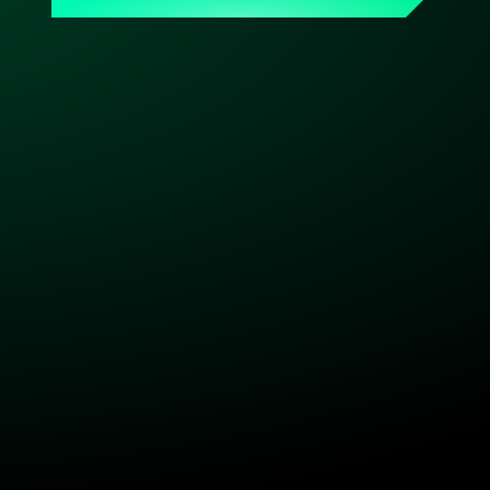
Skalieren – und immer ein persönlicher 
Ansprechpartner, der Dein Setup kennt. Made & hosted 
in Germany. DSGVO-konform. Bereit, wenn Du es bist.